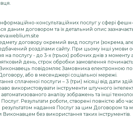
вця.
інформаційно-консультаційних послуг у сфері фешн-і
ся даним договором та їх детальний опис зазначаєть
eva.weblium.site
редмету договору окремий вид послуги (зокрема, але
передбачений розділами сайту. При цьому інші умов
на послугу - до 3-х (трьох) робочих днів з моменту 
вятковий день, строк обробки замовлення починаєть
 Виконавець повідомляє Замовника електронною пош
оговору, або в месенджері соціальної мережі.
тання сплаченої послуги – 3 (три) місяці від дати зд
аво використовувати інструменти штучного інтелект
 автоматизованого аналізу зображень та інші технолог
 Послуг. Результати роботи, створені повністю або ча
м результатом надання Послуг за цим Договором та 
ми Виконавцем без використання таких інструментів.