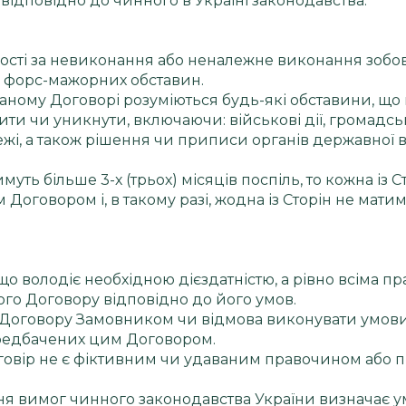
 відповідно до чинного в Україні законодавства.
ьності за невиконання або неналежне виконання зобо
 форс-мажорних обставин.
аному Договорі розуміються будь-які обставини, що
ти чи уникнути, включаючи: військові дії, громадс
жежі, а також рішення чи приписи органів державної 
уть більше 3-х (трьох) місяців поспіль, то кожна із 
Договором і, в такому разі, жодна із Сторін не мат
, що володіє необхідною дієздатністю, а рівно всіма
ого Договору відповідно до його умов.
о Договору Замовником чи відмова виконувати умов
ередбачених цим Договором.
оговір не є фіктивним чи удаваним правочином або 
ння вимог чинного законодавства України визначає 