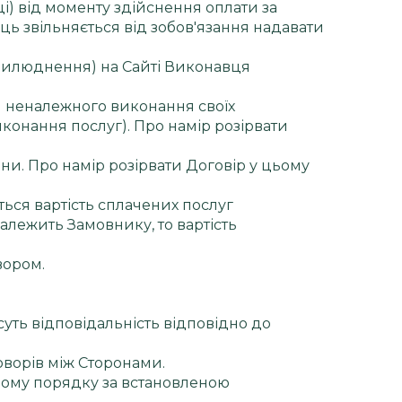
ці) від моменту здійснення оплати за
ь звільняється від зобов'язання надавати
прилюднення) на Сайті Виконавця
и неналежного виконання своїх
иконання послуг). Про намір розірвати
ни. Про намір розірвати Договір у цьому
ться вартість сплачених послуг
належить Замовнику, то вартість
вором.
уть відповідальність відповідно до
оворів між Сторонами.
овому порядку за встановленою