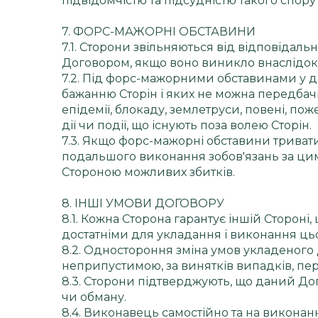
підвідомчістю та підсудністю такого спору
7. ФОРС-МАЖОРНІ ОБСТАВИНИ
7.1. Сторони звільняються від відповідал
Договором, якщо воно виникло внаслідок
7.2. Під форс-мажорними обставинами у д
бажанню Сторін і яких не можна передбачи
епідемії, блокаду, землетруси, повені, по
дії чи події, що існують поза волею Сторін.
7.3. Якщо форс-мажорні обставини триватим
подальшого виконання зобов'язань за цим 
Стороною можливих збитків.
8. ІНШІ УМОВИ ДОГОВОРУ
8.1. Кожна Сторона гарантує іншій Стороні
достатніми для укладання і виконання ць
8.2. Одностороння зміна умов укладеног
неприпустимою, за винятків випадків, п
8.3. Сторони підтверджують, що даний Д
чи обману.
8.4. Виконавець самостійно та на викона