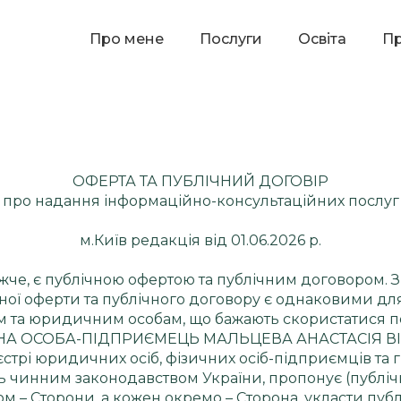
Про мене
Послуги
Освіта
П
ОФЕРТА ТА ПУБЛІЧНИЙ ДОГОВІР
про надання інформаційно-консультаційних послуг
м.Київ редакція від 01.06.2026 р.
е, є публічною офертою та публічним договором. Згід
ої оферти та публічного договору є однаковими для 
им та юридичним особам, що бажають скористатися 
ИЧНА ОСОБА-ПІДПРИЄМЕЦЬ МАЛЬЦЕВА АНАСТАСІЯ ВІКТ
трі юридичних осіб, фізичних осіб-підприємців та 
сь чинним законодавством України, пропонує (публіч
ом – Сторони, а кожен окремо – Сторона, укласти публ