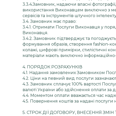
3.3.4.Замовник, надаючи власні фотографії
використання Виконавцем виключно з мето
сервісів та інструментів штучного інтеле
3.4. Замовник має право:
3.4.1. Отримати Послуги Виконавця у поря
Виконавця.
3.4.2. Замовник підтверджує та погоджуєть
формування образів, створення fashion-к
колажі, цифрові примірки, стилістичні кон
матеріали мають виключно інформаційно-
4. ПОРЯДОК РОЗРАХУНКІВ
4.1. Надання замовлених Замовником Посл
4.2. Ціни на певний вид послуги зазначаю
4.3. Замовник сплачує 100% вартості Посл
валюті України або здійснення оплати за
4.4. Моментом оплати вважається час над
4.5. Повернення коштів за надані послуг
5. СТРОК ДІЇ ДОГОВОРУ, ВНЕСЕННЯ ЗМІН