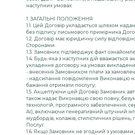
наступних умовах:
1. ЗАГАЛЬНІ ПОЛОЖЕННЯ
1.1. Цей Договір укладається шляхом нада
без підпису письмового примірника Дого
1.2. Договір має юридичну силу відповідно
Сторонами.
1.3. Замовник підтверджує факт ознайомле
1.4. Будь-яка з наступних дій вважається
укладення договору на умовах викладени
- внесення Замовником плати за замовлен
- надсилання повідомлення Виконавцю на
бажання отримати послугу;
1.5. Акцептуючи цей Договір Замовник а
також надає Виконавцю свою повну, безум
технологій, програмного забезпечення, серв
AI), включаючи генеративний штучний інтел
мудбордів, колажів, стилістичних рішень, 
Послуг.
1.6. Якщо Замовник не згодний з умовами 