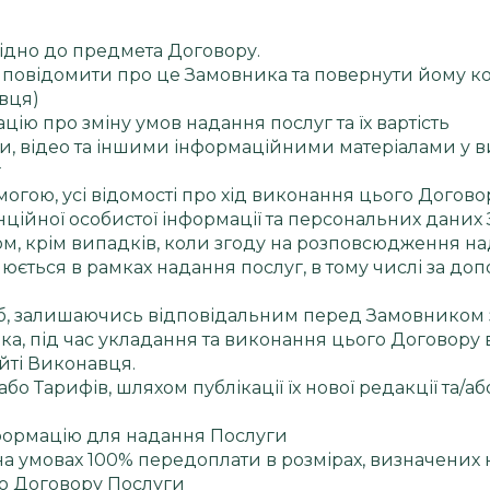
овідно до предмета Договору.
ги повідомити про це Замовника та повернути йому ко
вця)
ацію про зміну умов надання послуг та їх вартість
, відео та іншими інформаційними матеріалами у вип
г
имогою, усі відомості про хід виконання цього Догово
ційної особистої інформації та персональних дани
ом, крім випадків, коли згоду на розповсюдження н
юється в рамках надання послуг, в тому числі за доп
сіб, залишаючись відповідальним перед Замовником за ї
ика, під час укладання та виконання цього Договору
йті Виконавця.
о Тарифів, шляхом публікації їх нової редакції та/або
нформацію для надання Послуги
на умовах 100% передоплати в розмірах, визначених н
ого Договору Послуги