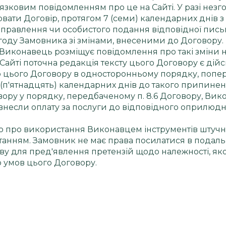
язковим повідомленням про це на Сайті. У разі нез
ати Договір, протягом 7 (семи) календарних днів з д
аправлення чи особистого подання відповідної пис
згоду Замовника зі змінами, внесеними до Договору.
, Виконавець розміщує повідомлення про такі зміни
Сайті поточна редакція тексту цього Договору є дій
ію цього Договору в односторонньому порядку, по
15 (п'ятнадцять) календарних днів до такого припинен
вору у порядку, передбаченому п. 8.6 Договору, Вико
 внесли оплату за послуги до відповідного оприлю
 про використання Виконавцем інструментів штучног
танням. Замовник не має права посилатися в пода
аву для пред'явлення претензій щодо належності, яко
 умов цього Договору.