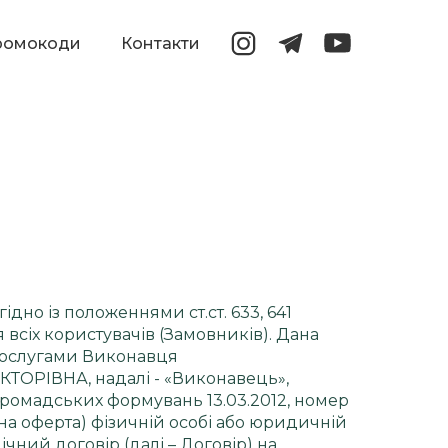
ромокоди
Контакти
но із положеннями ст.ст. 633, 641
всіх користувачів (Замовників). Дана
послугами Виконавця
ОРІВНА, надалі - «Виконавець»,
громадських формувань 13.03.2012, номер
на оферта) фізичній особі або юридичній
ічний договір (далі – Договір) на