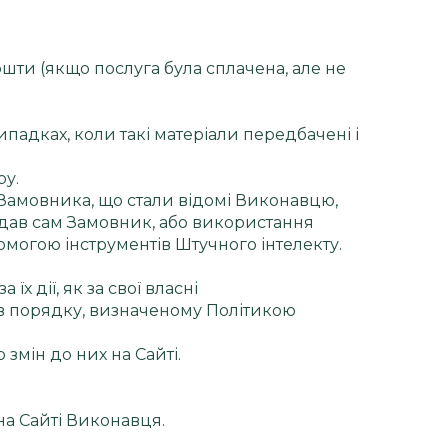
шти (якщо послуга була сплачена, але не
адках, коли такі матеріали передбачені і
ру.
х Замовника, що стали відомі Виконавцю,
адав сам Замовник, або використання
омогою інструментів Штучного інтелекту.
х дії, як за свої власні
 в порядку, визначеному Політикою
 змін до них на Сайті.
а Сайті Виконавця.