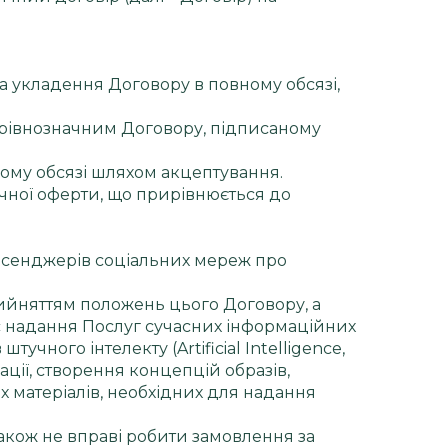
на укладення Договору в повному обсязі,
і є рівнозначним Договору, підписаному
ному обсязі шляхом акцептування.
ічної оферти, що прирівнюється до
есенджерів соціальних мереж про
ийняттям положень цього Договору, а
с надання Послуг сучасних інформаційних
чного інтелекту (Artificial Intelligence,
ації, створення концепцій образів,
их матеріалів, необхідних для надання
також не вправі робити замовлення за