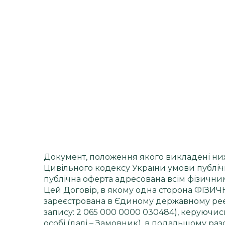
Документ, положення якого викладені нижч
Цивільного кодексу України умови публічн
публічна оферта адресована всім фізичн
Цей Договір, в якому одна сторона ФІЗ
зареєстрована в Єдиному державному реєс
запису: 2 065 000 0000 030484), керуючи
особі (далі – Замовник), в подальшому раз