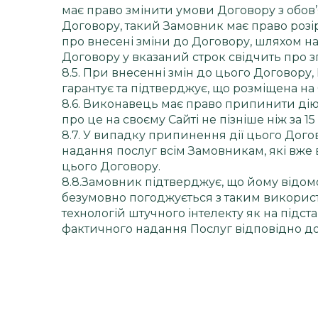
має право змінити умови Договору з обов’
Договору, такий Замовник має право розірв
про внесені зміни до Договору, шляхом н
Договору у вказаний строк свідчить про 
8.5. При внесенні змін до цього Договору
гарантує та підтверджує, що розміщена на 
8.6. Виконавець має право припинити д
про це на своєму Сайті не пізніше ніж за 
8.7. У випадку припинення дії цього Дого
надання послуг всім Замовникам, які вже
цього Договору.
8.8.Замовник підтверджує, що йому відомо
безумовно погоджується з таким викорис
технологій штучного інтелекту як на підст
фактичного надання Послуг відповідно до