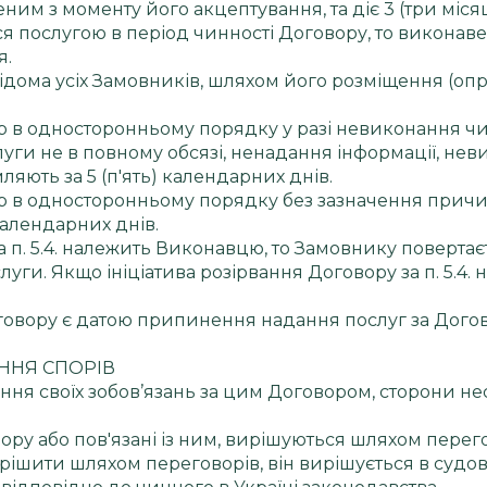
деним з моменту його акцептування, та діє 3 (три міся
 послугою в період чинності Договору, то виконавец
я.
 відома усіх Замовників, шляхом його розміщення (о
ір в односторонньому порядку у разі невиконання ч
уги не в повному обсязі, ненадання інформації, нев
яють за 5 (п'ять) календарних днів.
ір в односторонньому порядку без зазначення причи
календарних днів.
за п. 5.4. належить Виконавцю, то Замовнику повертає
уги. Якщо ініціатива розірвання Договору за п. 5.4. 
оговору є датою припинення надання послуг за Дого
ЕННЯ СПОРІВ
ння своїх зобов’язань за цим Договором, сторони нес
вору або пов'язані із ним, вирішуються шляхом перег
ирішити шляхом переговорів, він вирішується в суд