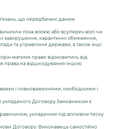
в'язань, що передбачені даним
 виникли поза волею або всупереч волі чи
ькі заворушення, карантинні обмеження,
влади та управління держави, а також інші
Сторін матиме право відмовитись від
име права на відшкодування іншою
 правами і повноваженнями, необхідними і
и укладеного Договору Замовником є
правочином, укладеним під впливом тиску
умови Договору. Виконавець самостійно