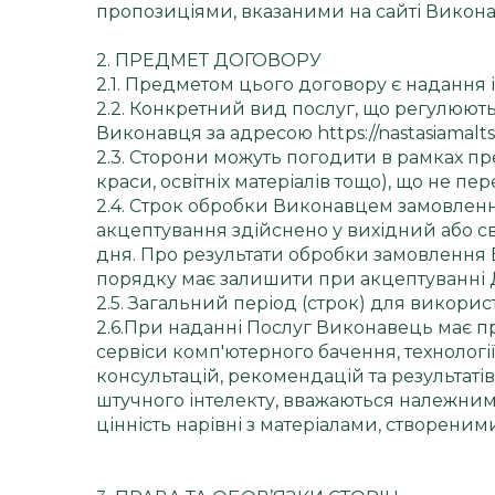
пропозиціями, вказаними на сайті Викона
2. ПРЕДМЕТ ДОГОВОРУ
2.1. Предметом цього договору є надання 
2.2. Конкретний вид послуг, що регулюють
Виконавця за адресою https://nastasiamalts
2.3. Сторони можуть погодити в рамках п
краси, освітніх матеріалів тощо), що не 
2.4. Строк обробки Виконавцем замовлення 
акцептування здійснено у вихідний або с
дня. Про результати обробки замовлення
порядку має залишити при акцептуванні Д
2.5. Загальний період (строк) для викорис
2.6.При наданні Послуг Виконавець має пр
сервіси комп'ютерного бачення, технології
консультацій, рекомендацій та результатів
штучного інтелекту, вважаються належни
цінність нарівні з матеріалами, створени