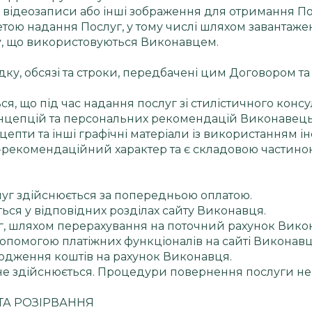
, відеозаписи або інші зображення для отримання По
ю надання Послуг, у тому числі шляхом завантажен
кту, що використовуються Виконавцем.
дку, обсязі та строки, передбачені цим Договором т
ся, що під час надання послуг зі стилістичного конс
онцепцій та персональних рекомендацій Виконавець м
цепти та інші графічні матеріали із використанням ін
рекомендаційний характер та є складовою частиною
уг здійснюється за попередньою оплатою.
ться у відповідних розділах сайту Виконавця.
уг, шляхом перерахування на поточний рахунок Вико
 допомогою платіжних функціоналів на сайті Виконавц
ходження коштів на рахунок Виконавця.
и не здійснюється. Процедури повернення послуги н
 ТА РОЗІРВАННЯ