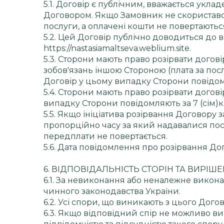
5.1. Договір є публічним, вважається укла
Договором. Якщо Замовник не скористався
послуги, а оплачені кошти не повертаютьс
5.2. Цей Договір публічно доводиться до
https://nastasiamaltseva.weblium.site.
5.3. Сторони мають право розірвати догов
зобов'язань іншою Стороною (плата за посл
Договір у цьому випадку Сторони повідомл
5.4. Сторони мають право розірвати догов
випадку Сторони повідомляють за 7 (сім)
5.5. Якщо ініціатива розірвання Договору 
пропорційно часу за який надавалися посл
передплати не повертається.
5.6. Дата повідомлення про розірвання Д
6. ВІДПОВІДАЛЬНІСТЬ СТОРІН ТА ВИРІШ
6.1. За невиконання або неналежне викона
чинного законодавства України.
6.2. Усі спори, що виникають з цього Дого
6.3. Якщо відповідний спір не можливо в