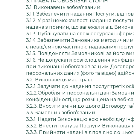
3. ПРАВА ТА ОБОВ’ЯЗКИ СТОРІН
3.1. Виконавець зобов’язаний:
3.1.1. Забезпечити надання Послуги, відп
3.1.2. У разі неможливості надання послу
надана з причин, що залежали від Викона
3.1.3. Публікувати на своїх ресурсах інформ
3.1.4. Забезпечити Замовника методичними
є невід’ємною частиною надаваних послу
3.1.5. Повідомляти Замовникові, за його в
3.1.6. Не допускати розголошення конфіден
при виконанні обов'язків за цим Договор
персональних даних (фото та відео) здійсн
3.2. Виконавець має право:
3.2.1. Залучати до надання послуг третіх о
3.2.2.Обробляти персональні дані Замовн
конфіденційності, що розміщена на веб-са
3.2.3. Вносити зміни до цього Договору та/аб
3.3. Замовник зобов’язаний:
3.3.1. Надати Виконавцю всю необхідну і
3.3.2. Внести плату за Послуги Виконавця 
3.3.3. Прийняти надані відповідно до ць