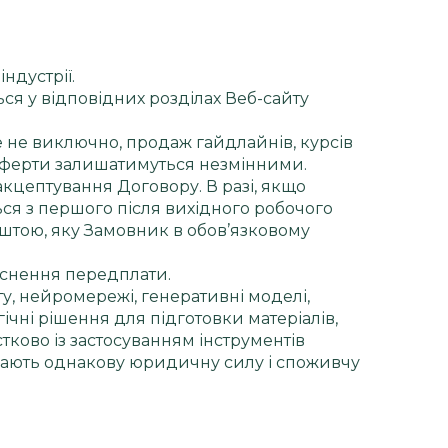
ндустрії.
ся у відповідних розділах Веб-сайту
 не виключно, продаж гайдлайнів, курсів
и оферти залишатимуться незмінними.
акцептування Договору. В разі, якщо
ся з першого після вихідного робочого
тою, яку Замовник в обов’язковому
ійснення передплати.
у, нейромережі, генеративні моделі,
ічні рішення для підготовки матеріалів,
стково із застосуванням інструментів
мають однакову юридичну силу і споживчу