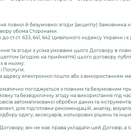
ння повної й безумовної згоди (акцепту) Замовника 
вору обома Сторонами.
 до ст.ст. 633, 641, 642 Цивільного кодексу України 
ння та згоди з усіма умовами цього Договору в пов
 акцептом (згодою на прийняття) цього договору публ
х в ньому:
і Послуги;
 адресу електронної пошти або з використанням м
втоматично погоджується з повним та безумовним пр
овну та безвідкличну згоду на використання під ча
ісів автоматизованої обробки даних та інструментів шту
ект, для підготовки рекомендацій, аналізу, візуаліз
підбору одягу, аксесуарів, кольорових рішень та інш
Договору, він не має права укладати цей Договір, а 