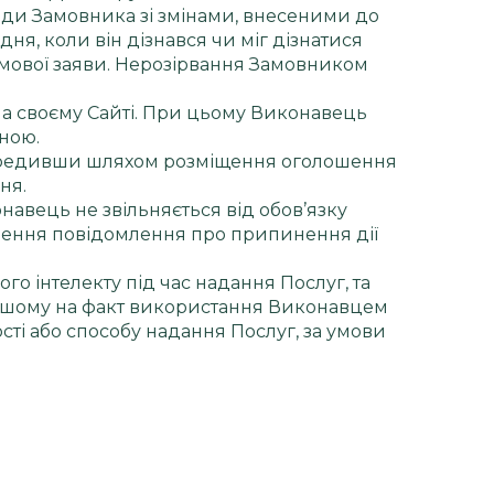
годи Замовника зі змінами, внесеними до
ня, коли він дізнався чи міг дізнатися
ьмової заяви. Нерозірвання Замовником
 на своєму Сайті. При цьому Виконавець
сною.
передивши шляхом розміщення оголошення
ня.
навець не звільняється від обов’язку
днення повідомлення про припинення дії
о інтелекту під час надання Послуг, та
льшому на факт використання Виконавцем
сті або способу надання Послуг, за умови